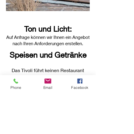
Ton und Licht:
Auf Anfrage können wir Ihnen ein Angebot
nach Ihren Anforderungen erstellen.
Speisen und Getränke
Das Tivoli führt keinen Restaurant
Betrieb, jedoch finden Sie gleich um
die Ecke unseren Schlemmertreff.
Phone
Email
Facebook
Dort finden Sie Speisen angefangen
von diversen Langos Variationen bis
hin zu Bratwürstel.
Gerne können Sie gekaufte Speisen
vom Schlemmertreff auch in das Tivoli
mit hinein nehmen.
Auch bei größeren Veranstaltungen