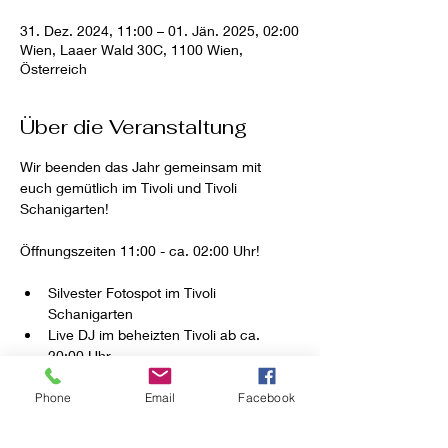
31. Dez. 2024, 11:00 – 01. Jän. 2025, 02:00
Wien, Laaer Wald 30C, 1100 Wien,
Österreich
Über die Veranstaltung
Wir beenden das Jahr gemeinsam mit 
euch gemütlich im Tivoli und Tivoli 
Schanigarten!
Öffnungszeiten 11:00 - ca. 02:00 Uhr!
Silvester Fotospot im Tivoli 
Schanigarten
Live DJ im beheizten Tivoli ab ca. 
20:00 Uhr
Karaoke
Play my Song
Phone
Email
Facebook