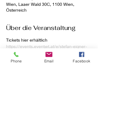
Wien, Laaer Wald 30C, 1100 Wien,
Österreich
Über die Veranstaltung
Tickets hier erhältlich 
https://events.eventjet.at/e/stefan-eigner-
live-im-tivoli/
Phone
Email
Facebook
Diese Veranstaltung teilen
COPYRIGHT 2015
FREIZEITBETRIEBE E.U. - ATU: UID
17 66 02 07
- FN 343046F