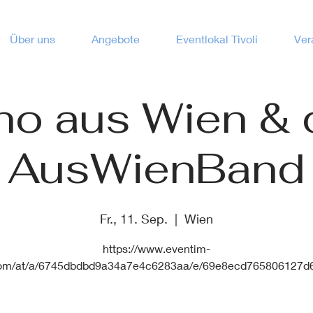
Über uns
Angebote
Eventlokal Tivoli
Ver
no aus Wien & 
AusWienBand
Fr., 11. Sep.
  |  
Wien
https://www.eventim-
com/at/a/6745dbdbd9a34a7e4c6283aa/e/69e8ecd765806127d