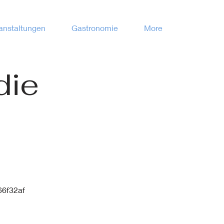
anstaltungen
Gastronomie
More
die
66f32af