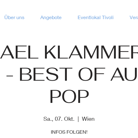
Über uns
Angebote
Eventlokal Tivoli
Ver
AEL KLAMME
 - BEST OF A
POP
Sa., 07. Okt.
  |  
Wien
INFOS FOLGEN!